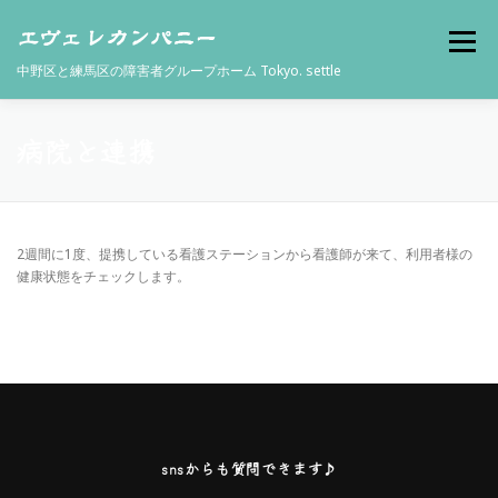
コ
ン
メニュー
テ
中野区と練馬区の障害者グループホーム Tokyo. settle
ン
ツ
へ
ス
病院と連携
代表挨拶
会社概要
障害者グループホーム
キ
ッ
プ
よくある質問
お問い合わせ
スタッフ募集中
2週間に1度、提携している看護ステーションから看護師が来て、利用者様の
健康状態をチェックします。
snsからも質問できます♪